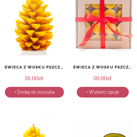
ŚWIECA Z WOSKU PSZCZELEGO – DUŻA SZYSZKA – 150 MM
ŚWIECA Z WOSKU PSZCZELEGO – PODGRZEWACZ – KOMPLET 16 SZTUK
58.00
zł
59.00
zł
+ Dodaj do koszyka
+ Wybierz opcje