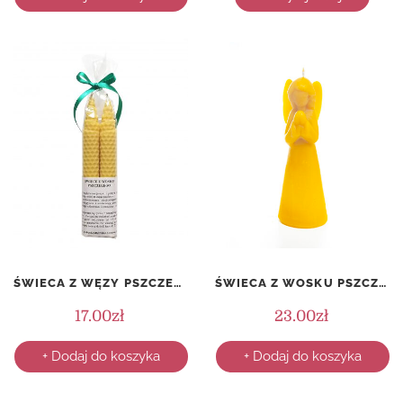
ŚWIECA Z WĘZY PSZCZELEJ – STOŻEK 4 – KOMPLET (2 SZTUKI)
ŚWIECA Z WOSKU PSZCZELEGO – ANIOŁ
17.00
zł
23.00
zł
+ Dodaj do koszyka
+ Dodaj do koszyka