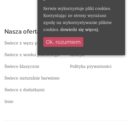
Wymiana i zwroty
Serwis wykorzystuje pliki cookies.
Regulamin
Korzystając ze strony wyrażasz
zgodę na wykorzystywanie plików
cookies.
dowiedz się więcej.
Nasza oferta
O sklepie
Ok, rozumiem
Świece z węzy pszczelej
Ulubione
Świece z wosku pszczelego
Koszyk
Świece klasyczne
Polityka prywatności
Świece naturalnie barwione
Świece z dodatkami
Inne