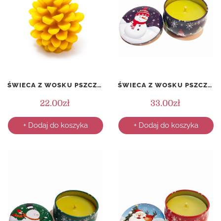
ŚWIECA Z WOSKU PSZCZELEGO – SZYSZKA – 75 MM
ŚWIECA Z WOSKU PSZCZELEGO W PUSZCE – ŚWIĄTECZNA – WZÓR 1
22.00
zł
33.00
zł
+ Dodaj do koszyka
+ Dodaj do koszyka