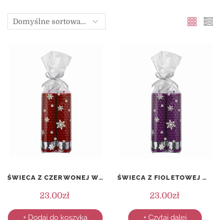
ŚWIECA Z CZERWONEJ WĘZY PSZCZELEJ – KOMPLET (2 SZTUKI)
ŚWIECA Z FIOLETOWEJ WĘZY PSZCZELEJ – KOMPLET (2 SZTUKI)
23.00
zł
23.00
zł
+ Dodaj do koszyka
+ Czytaj dalej