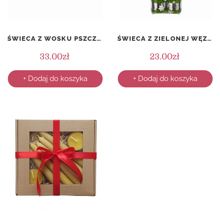
ŚWIECA Z WOSKU PSZCZELEGO W PUSZCE – ŚWIĄTECZNA – WZÓR 4
ŚWIECA Z ZIELONEJ WĘZY PSZCZELEJ – KOMPLET (2 SZTUKI)
33.00
zł
23.00
zł
+ Dodaj do koszyka
+ Dodaj do koszyka