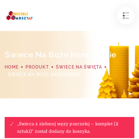
Świece Na Boże Narodzenie
HOME
PRODUKT
ŚWIECE NA ŚWIĘTA
ŚWIECE NA BOŻE NARODZENIE
„Świeca z zielonej węzy pszczelej – komplet (2
sztuki)“ został dodany do koszyka.