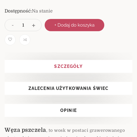
Dostępność:
Na stanie
I
+
-
+ Dodaj do koszyka
l
o
ś
Comp
ć
are
SZCZEGÓŁY
ZALECENIA UŻYTKOWANIA ŚWIEC
OPINIE
Węza pszczela
, to wosk w postaci grawerowanego