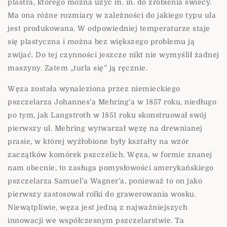
plastra, którego można użyć m. in. do zrobienia świecy.
Ma ona różne rozmiary w zależności do jakiego typu ula
jest produkowana. W odpowiedniej temperaturze staje
się plastyczna i można bez większego problemu ją
zwijać. Do tej czynności jeszcze nikt nie wymyślił żadnej
maszyny. Zatem „turla się” ją ręcznie.
Węza została wynaleziona przez niemieckiego
pszczelarza Johannes’a Mehring’a w 1857 roku, niedługo
po tym, jak Langstroth w 1851 roku skonstruował swój
pierwszy ul. Mehring wytwarzał węzę na drewnianej
prasie, w której wyżłobione były kształty na wzór
zaczątków komórek pszczelich. Węza, w formie znanej
nam obecnie, to zasługa pomysłowości amerykańskiego
pszczelarza Samuel’a Wagner’a, ponieważ to on jako
pierwszy zastosował rolki do grawerowania wosku.
Niewątpliwie, węza jest jedną z najważniejszych
innowacji we współczesnym pszczelarstwie. Ta