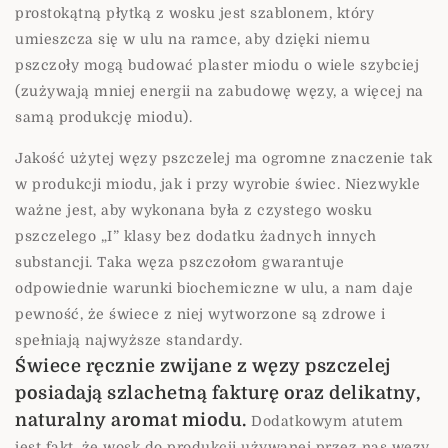
prostokątną płytką z wosku jest szablonem, który
umieszcza się w ulu na ramce, aby dzięki niemu
pszczoły mogą budować plaster miodu o wiele szybciej
(zużywają mniej energii na zabudowę węzy, a więcej na
samą produkcję miodu).
Jakość użytej węzy pszczelej ma ogromne znaczenie tak
w produkcji miodu, jak i przy wyrobie świec. Niezwykle
ważne jest, aby wykonana była z czystego wosku
pszczelego „I” klasy bez dodatku żadnych innych
substancji. Taka węza pszczołom gwarantuje
odpowiednie warunki biochemiczne w ulu, a nam daje
pewność, że świece z niej wytworzone są zdrowe i
spełniają najwyższe standardy.
Świece ręcznie zwijane z węzy pszczelej
posiadają szlachetną fakturę oraz delikatny,
naturalny aromat miodu.
Dodatkowym atutem
jest fakt, że wosk do produkcji używanej przez nas węzy