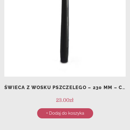
ŚWIECA Z WOSKU PSZCZELEGO – 230 MM – CZARNA, Z WĘGLEM BRZOZOWYM
23.00
zł
+ Dodaj do koszyka