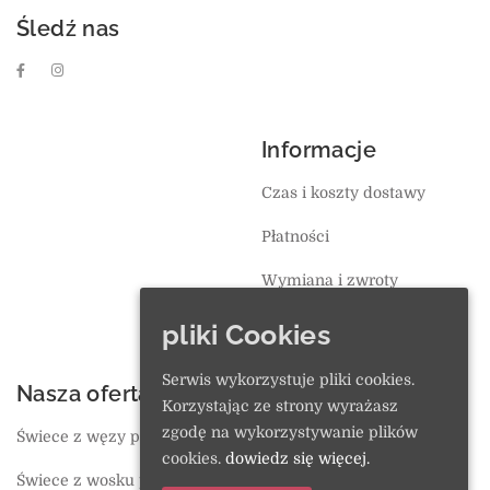
Śledź nas
Informacje
Czas i koszty dostawy
Płatności
Wymiana i zwroty
Regulamin
pliki Cookies
Serwis wykorzystuje pliki cookies.
Nasza oferta
O sklepie
Korzystając ze strony wyrażasz
zgodę na wykorzystywanie plików
Świece z węzy pszczelej
Ulubione
cookies.
dowiedz się więcej.
Świece z wosku pszczelego
Koszyk