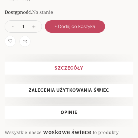
Dostępność:
Na stanie
I
+
-
+ Dodaj do koszyka
l
o
ś
Comp
ć
are
SZCZEGÓŁY
ZALECENIA UŻYTKOWANIA ŚWIEC
OPINIE
woskowe świece
Wszystkie nasze
to produkty