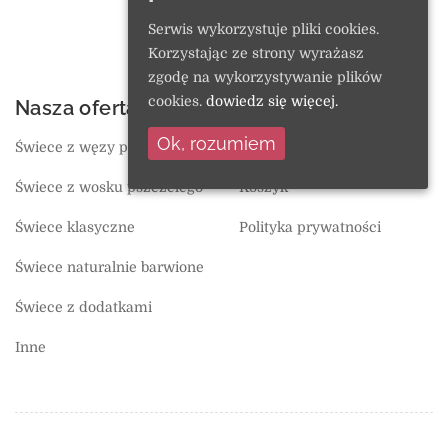
Wymiana i zwroty
Serwis wykorzystuje pliki cookies.
Regulamin
Korzystając ze strony wyrażasz
zgodę na wykorzystywanie plików
cookies.
dowiedz się więcej.
Nasza oferta
O sklepie
Ok, rozumiem
Świece z węzy pszczelej
Ulubione
Świece z wosku pszczelego
Koszyk
Świece klasyczne
Polityka prywatności
Świece naturalnie barwione
Świece z dodatkami
Inne