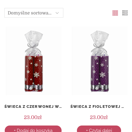
ŚWIECA Z CZERWONEJ WĘZY PSZCZELEJ – KOMPLET (2 SZTUKI)
ŚWIECA Z FIOLETOWEJ WĘZY PSZCZELEJ – KOMPLET (2 SZTUKI)
23.00
zł
23.00
zł
+ Dodaj do koszyka
+ Czytaj dalej