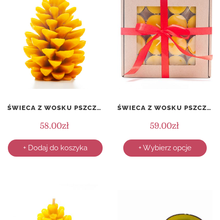
ŚWIECA Z WOSKU PSZCZELEGO – DUŻA SZYSZKA – 150 MM
ŚWIECA Z WOSKU PSZCZELEGO – PODGRZEWACZ – KOMPLET 16 SZTUK
58.00
zł
59.00
zł
+ Dodaj do koszyka
+ Wybierz opcje