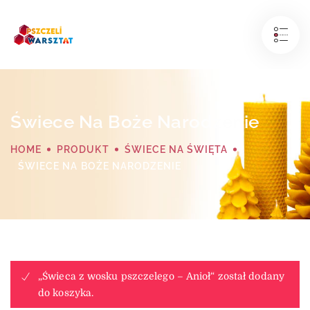
Świece Na Boże Narodzenie
HOME
PRODUKT
ŚWIECE NA ŚWIĘTA
ŚWIECE NA BOŻE NARODZENIE
„Świeca z wosku pszczelego – Anioł“ został dodany
do koszyka.