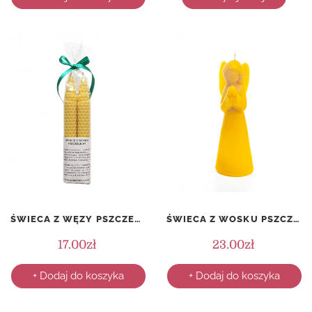
ŚWIECA Z WĘZY PSZCZELEJ – STOŻEK 4 – KOMPLET (2 SZTUKI)
ŚWIECA Z WOSKU PSZCZELEGO – ANIOŁ
17.00
zł
23.00
zł
+ Dodaj do koszyka
+ Dodaj do koszyka