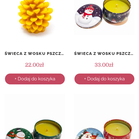
ŚWIECA Z WOSKU PSZCZELEGO – SZYSZKA – 75 MM
ŚWIECA Z WOSKU PSZCZELEGO W PUSZCE – ŚWIĄTECZNA – WZÓR 1
22.00
zł
33.00
zł
+ Dodaj do koszyka
+ Dodaj do koszyka