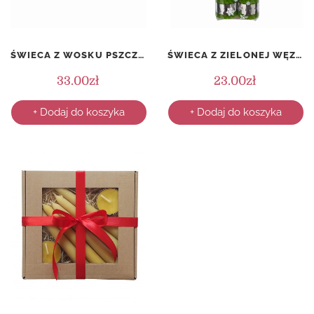
ŚWIECA Z WOSKU PSZCZELEGO W PUSZCE – ŚWIĄTECZNA – WZÓR 4
ŚWIECA Z ZIELONEJ WĘZY PSZCZELEJ – KOMPLET (2 SZTUKI)
33.00
zł
23.00
zł
+ Dodaj do koszyka
+ Dodaj do koszyka