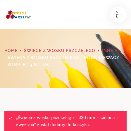
HOME
ŚWIECE Z WOSKU PSZCZELEGO
INNE
ŚWIECA Z WOSKU PSZCZELEGO – PODGRZEWACZ –
KOMPLET 4 SZTUK
„Świeca z wosku pszczelego – 230 mm – zielona –
zwężana“ został dodany do koszyka.