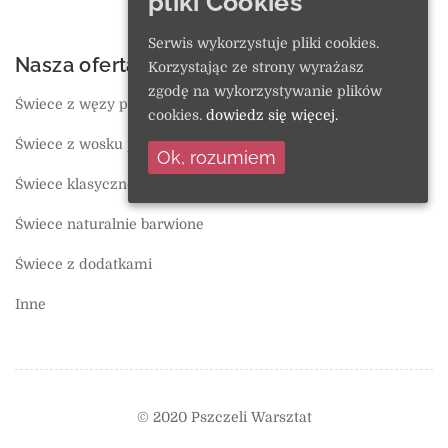
pliki Cookies
Regulamin
Serwis wykorzystuje pliki cookies.
Nasza oferta
O sklepie
Korzystając ze strony wyrażasz
zgodę na wykorzystywanie plików
Świece z węzy pszczelej
Ulubione
cookies.
dowiedz się więcej.
Świece z wosku pszczelego
Koszyk
Ok, rozumiem
Świece klasyczne
Polityka prywatności
Świece naturalnie barwione
Świece z dodatkami
Inne
© 2020 Pszczeli Warsztat