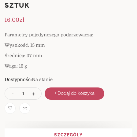
SZTUK
16.00
zł
Parametry pojedynczego podgrzewacza:
Wysokość: 15 mm
Średnica: 37 mm
Waga: 15 g
Dostępność:
Na stanie
I
+
-
+ Dodaj do koszyka
l
o
ś
Comp
ć
are
SZCZEGÓŁY