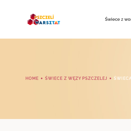
Świece z wo
HOME
ŚWIECE Z WĘZY PSZCZELEJ
ŚWIECA