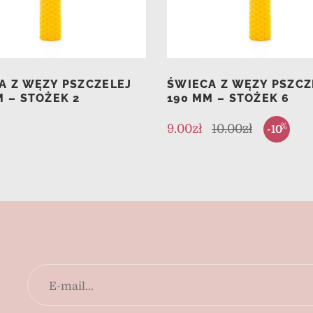
A Z WĘZY PSZCZELEJ
ŚWIECA Z WĘZY PSZCZ
M – STOŻEK 2
190 MM – STOŻEK 6
%
9.00
zł
10.00
zł
-10