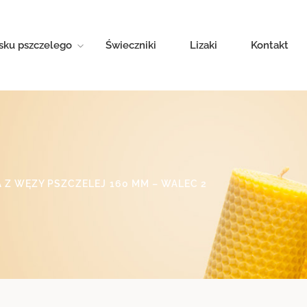
sku pszczelego
Świeczniki
Lizaki
Kontakt
 Z WĘZY PSZCZELEJ 160 MM – WALEC 2