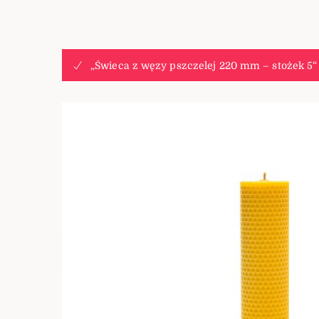
„Świeca z węzy pszczelej 220 mm – stożek 5“ 