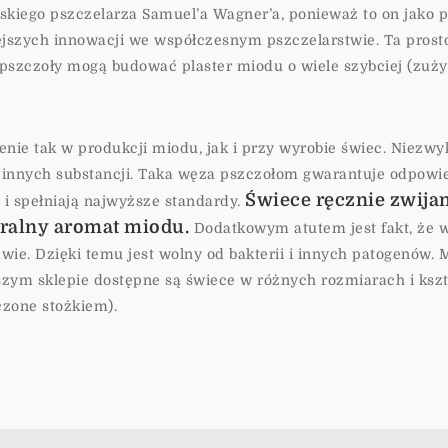
kiego pszczelarza Samuel’a Wagner’a, ponieważ to on jako p
ejszych innowacji we współczesnym pszczelarstwie. Ta prosto
 pszczoły mogą budować plaster miodu o wiele szybciej (zuży
ie tak w produkcji miodu, jak i przy wyrobie świec. Niezwy
 innych substancji. Taka węza pszczołom gwarantuje odpowi
Świece ręcznie zwijan
i spełniają najwyższe standardy.
uralny aromat miodu.
Dodatkowym atutem jest fakt, że w
wie. Dzięki temu jest wolny od bakterii i innych patogenów. 
ym sklepie dostępne są świece w różnych rozmiarach i kszta
czone stożkiem).