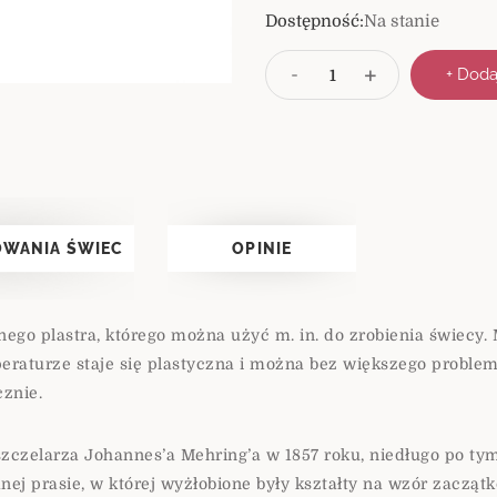
Dostępność:
Na stanie
I
+
-
+ Doda
l
o
ś
ć
OWANIA ŚWIEC
OPINIE
nego plastra, którego można użyć m. in. do zrobienia świecy.
raturze staje się plastyczna i można bez większego problemu 
cznie.
czelarza Johannes’a Mehring’a w 1857 roku, niedługo po tym
ej prasie, w której wyżłobione były kształty na wzór zaczą