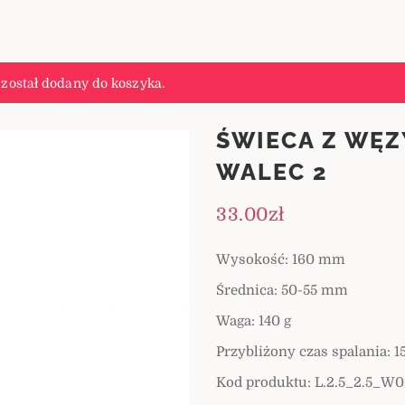
został dodany do koszyka.
ŚWIECA Z WĘZ
WALEC 2
33.00
zł
Wysokość: 160 mm
Średnica: 50-55 mm
Waga: 140 g
Przybliżony czas spalania: 1
Kod produktu: L.2.5_2.5_W0