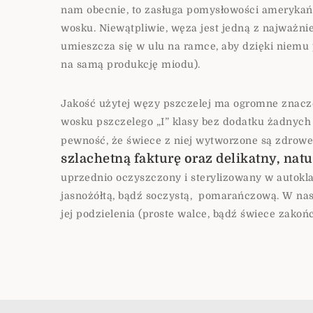
nam obecnie, to zasługa pomysłowości amerykańs
wosku. Niewątpliwie, węza jest jedną z najważni
umieszcza się w ulu na ramce, aby dzięki niemu
na samą produkcję miodu).
Jakość użytej węzy pszczelej ma ogromne znaczen
wosku pszczelego „I” klasy bez dodatku żadnych
pewność, że świece z niej wytworzone są zdrowe 
szlachetną fakturę oraz delikatny, nat
uprzednio oczyszczony i sterylizowany w autokla
jasnożółtą, bądź soczystą,
pomarańczową. W nasz
jej podzielenia (proste walce, bądź świece zakoń