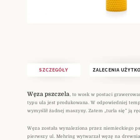
SZCZEGÓŁY
ZALECENIA UŻYTK
Węza pszczela
, to wosk w postaci grawerowa
typu ula jest produkowana. W odpowiedniej tempe
wymyślił żadnej maszyny. Zatem „turla się” ją rę
Węza została wynaleziona przez niemieckiego psz
pierwszy ul. Mehring wytwarzał węzę na drewnian