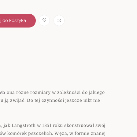
j do koszyka
Comp
are
 Ma ona różne rozmiary w zależności do jakiego
ją zwijać. Do tej czynności jeszcze nikt nie
, jak Langstroth w 1851 roku skonstruował swój
tków komórek pszczelich. Węza, w formie znanej