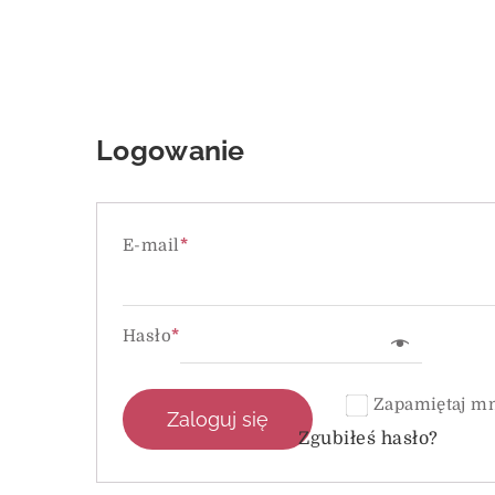
Logowanie
E-mail
*
Hasło
*
Zapamiętaj m
Zaloguj się
Zgubiłeś hasło?