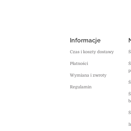
Informacje
Czas i koszty dostawy
Ś
Płatności
Ś
p
Wymiana i zwroty
Ś
Regulamin
Ś
b
Ś
I