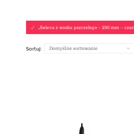
„Świeca z wosku pszczelego – 230 mm – czar
Sortuj: