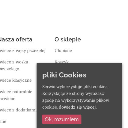
Nasza oferta
O sklepie
wiece z węzy pszczelej
Ulubione
wiece z wosku
Koszyk
szczelego
pliki Cookies
Polityka prywatności
wiece klasyczne
Serwis wykorzystuje pliki cookies.
wiece naturalnie
Korzystając ze strony wyrażasz
arwione
zgodę na wykorzystywanie plików
cookies.
dowiedz się więcej.
wiece z dodatkami
Ok, rozumiem
nne