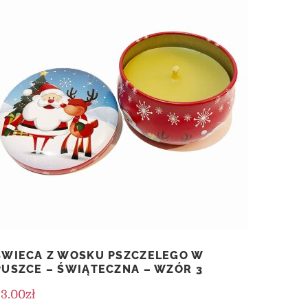
ŚWIECA Z WOSKU PSZCZELEGO W
PUSZCE – ŚWIĄTECZNA – WZÓR 3
33.00
zł