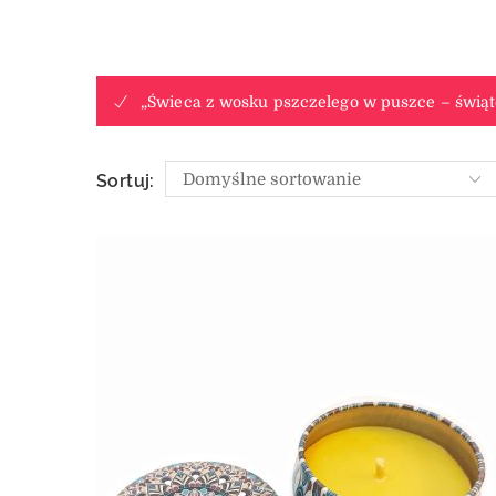
„Świeca z wosku pszczelego w puszce – świąt
Sortuj: