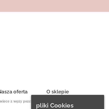
Nasza oferta
O sklepie
wiece z węzy pszczelej
Ulubione
pliki Cookies