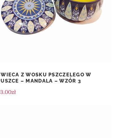
ŚWIECA Z WOSKU PSZCZELEGO W
PUSZCE – MANDALA – WZÓR 3
33.00
zł