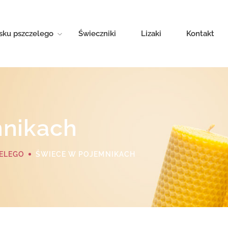
sku pszczelego
Świeczniki
Lizaki
Kontakt
nikach
ELEGO
ŚWIECE W POJEMNIKACH