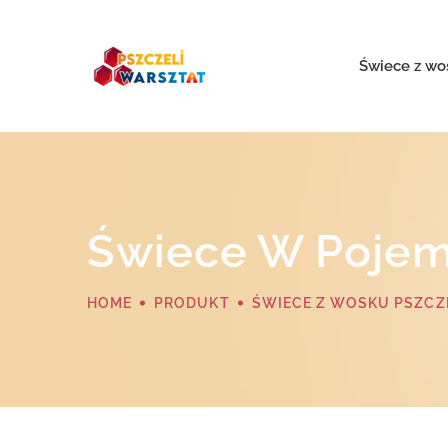
Świece z wo
Świece W Pojem
HOME
PRODUKT
ŚWIECE Z WOSKU PSZCZ