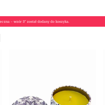
eczna – wzór 3“ został dodany do koszyka.